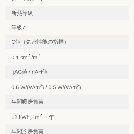
断熱等級
等級7
C値（気密性能の指標）
2
2
0.1 cm
/m
ηAC値 / ηAH値
2
2
0.6 W/(W/m
) / 0.5 W/(W/m
)
年間暖房負荷
2
12 kWh／m
・年
年間冷房負荷